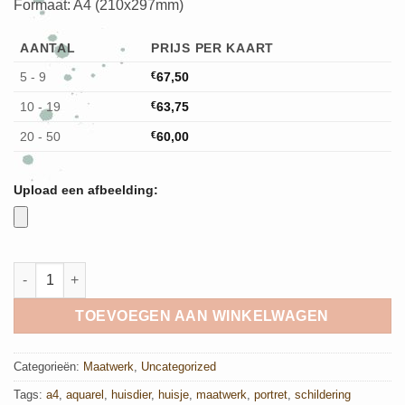
Formaat: A4 (210x297mm)
AANTAL
PRIJS PER KAART
5 - 9
€
67,50
10 - 19
€
63,75
20 - 50
€
60,00
Upload een afbeelding:
Schildering op maat - A4 aantal
TOEVOEGEN AAN WINKELWAGEN
Categorieën:
Maatwerk
,
Uncategorized
Tags:
a4
,
aquarel
,
huisdier
,
huisje
,
maatwerk
,
portret
,
schildering