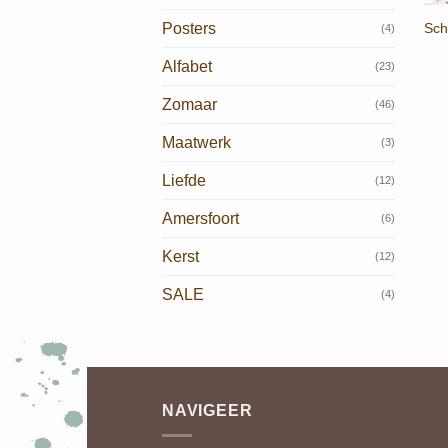
Sch
Posters
(4)
Alfabet
(23)
Zomaar
(46)
Maatwerk
(3)
Liefde
(12)
Amersfoort
(6)
Kerst
(12)
SALE
(4)
NAVIGEER