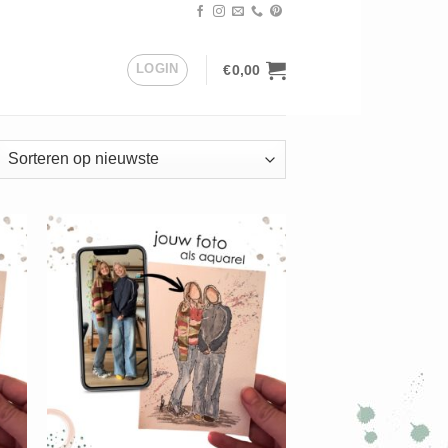
LOGIN
€
0,00
orteerd
uwste
+