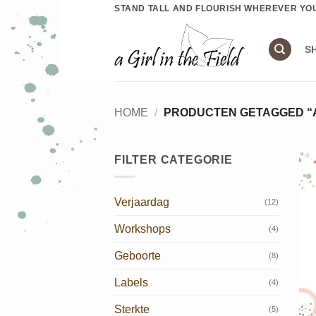
Ga
STAND TALL AND FLOURISH WHEREVER YO
naar
inhoud
S
HOME
/
PRODUCTEN GETAGGED “
FILTER CATEGORIE
Verjaardag
(12)
Workshops
(4)
Geboorte
(8)
Labels
(4)
Sterkte
(5)