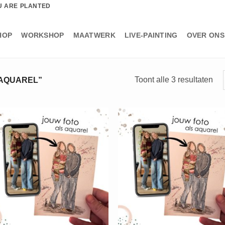
U ARE PLANTED
HOP
WORKSHOP
MAATWERK
LIVE-PAINTING
OVER ONS
Ges
Toont alle 3 resultaten
AQUAREL”
op
nie
+
+