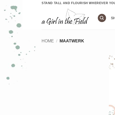
Ga
STAND TALL AND FLOURISH WHEREVER YO
naar
inhoud
S
HOME
/
MAATWERK