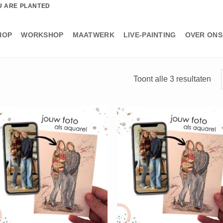
U ARE PLANTED
HOP
WORKSHOP
MAATWERK
LIVE-PAINTING
OVER ONS
Ges
Toont alle 3 resultaten
op
nie
+
+