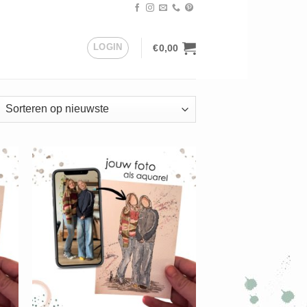
LOGIN
€
0,00
orteerd
uwste
+