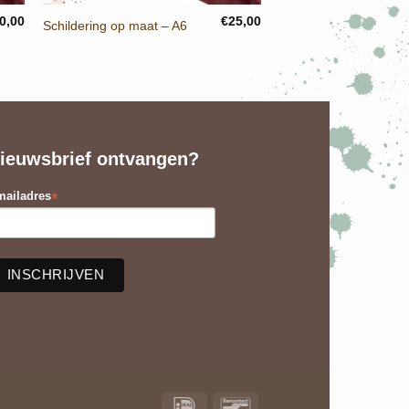
0,00
€
25,00
Schildering op maat – A6
ieuwsbrief ontvangen?
*
ailadres
IDeal
Bancontact