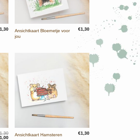
+
1,30
€
1,30
Ansichtkaart Bloemetje voor
jou
+
1,30
€
1,30
Ansichtkaart Hamsteren
orspronkelijke
Huidige
1,00