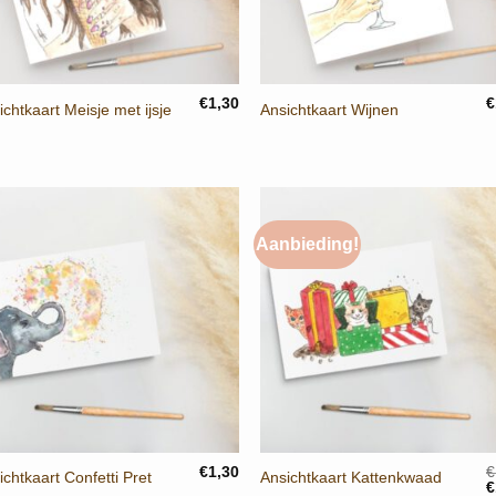
+
+
€
1,30
€
ichtkaart Meisje met ijsje
Ansichtkaart Wijnen
Aanbieding!
+
+
€
1,30
€
ichtkaart Confetti Pret
Ansichtkaart Kattenkwaad
O
€