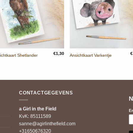
+
+
€
1,30
€
ichtkaart Shetlander
Ansichtkaart Varkentje
CONTACTGEGEVENS
N
a Girl in the Field
Em
KvK: 85111589
sanne@agirlinthefield.com
+31650676320