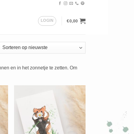
LOGIN
€
0,00
orteerd
uwste
en en in het zonnetje te zetten. Om