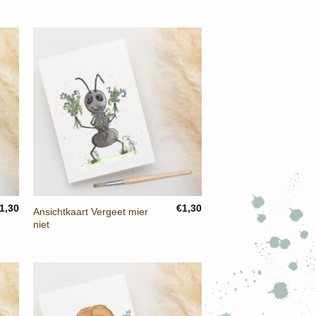
rijs
prijs
as:
is:
1,30.
€1,00.
+
1,30
€
1,30
Ansichtkaart Vergeet mier
niet