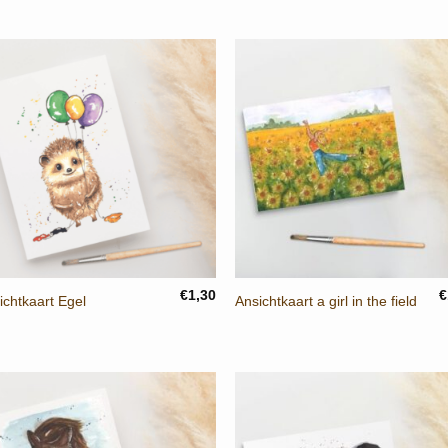
p
w
€
+
+
€
1,30
€
ichtkaart Egel
Ansichtkaart a girl in the field