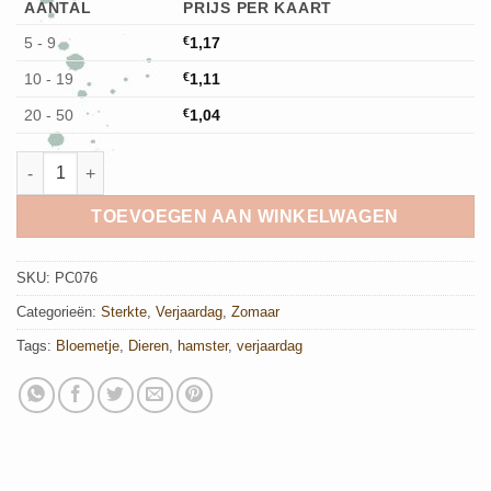
AANTAL
PRIJS PER KAART
5 - 9
€
1,17
10 - 19
€
1,11
20 - 50
€
1,04
Ansichtkaart Bloemetje voor jou aantal
TOEVOEGEN AAN WINKELWAGEN
SKU:
PC076
Categorieën:
Sterkte
,
Verjaardag
,
Zomaar
Tags:
Bloemetje
,
Dieren
,
hamster
,
verjaardag