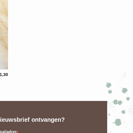
1,30
ieuwsbrief ontvangen?
*
ailadres