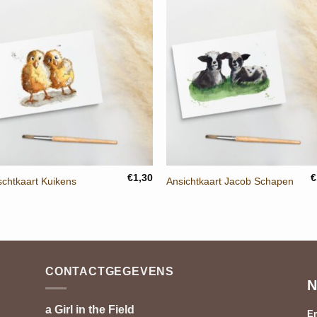
+
+
€
1,30
€
schtkaart Kuikens
Ansichtkaart Jacob Schapen
CONTACTGEGEVENS
N
a Girl in the Field
Em