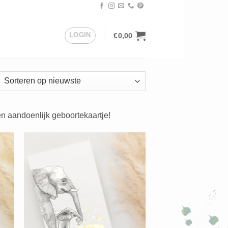
LOGIN
€
0,00
orteerd
uwste
n aandoenlijk geboortekaartje!