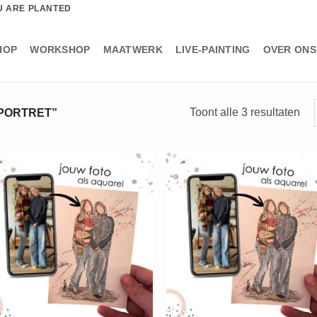
U ARE PLANTED
HOP
WORKSHOP
MAATWERK
LIVE-PAINTING
OVER ONS
Ges
Toont alle 3 resultaten
PORTRET”
op
nie
+
+