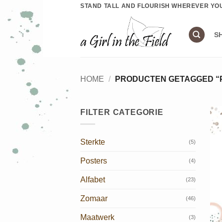
Ga
STAND TALL AND FLOURISH WHEREVER YO
naar
inhoud
S
HOME
/
PRODUCTEN GETAGGED “
FILTER CATEGORIE
Sterkte
(5)
Posters
(4)
Alfabet
(23)
Zomaar
(46)
Maatwerk
(3)