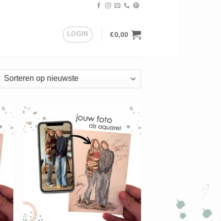
LOGIN
€
0,00
orteerd
uwste
+