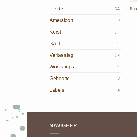
Sch
Liefde
(12)
Amersfoort
(6)
Kerst
(12)
SALE
(4)
Verjaardag
(12)
Workshops
(4)
Geboorte
(8)
Labels
(4)
NAVIGEER