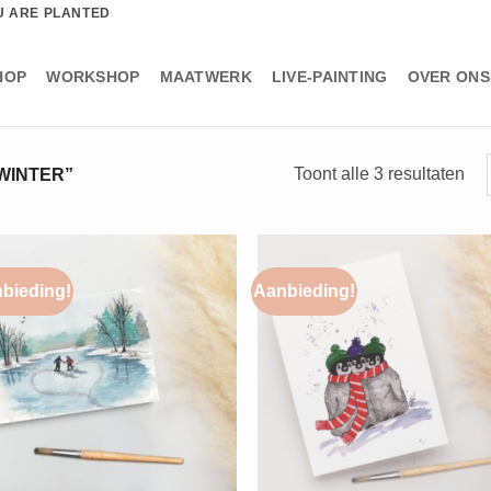
U ARE PLANTED
HOP
WORKSHOP
MAATWERK
LIVE-PAINTING
OVER ONS
Ges
Toont alle 3 resultaten
WINTER”
op
nie
bieding!
Aanbieding!
+
+