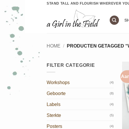
Ga
STAND TALL AND FLOURISH WHEREVER YO
naar
inhoud
S
HOME
/
PRODUCTEN GETAGGED “
FILTER CATEGORIE
Aan
Workshops
(4)
Geboorte
(8)
Labels
(4)
Sterkte
(5)
Posters
(4)