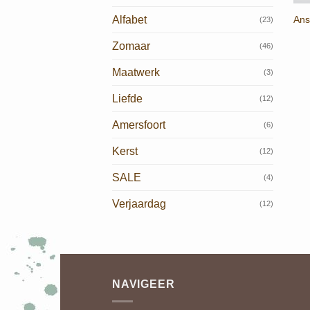
Ans
Alfabet
(23)
Zomaar
(46)
Maatwerk
(3)
Liefde
(12)
Amersfoort
(6)
Kerst
(12)
SALE
(4)
Verjaardag
(12)
NAVIGEER