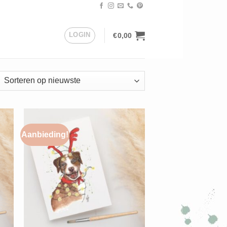
LOGIN
€
0,00
orteerd
uwste
Aanbieding!
+