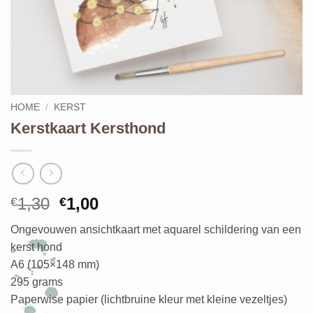
HOME
/
KERST
Kerstkaart Kersthond
Oorspronkelijke
Huidige
1,30
1,00
€
€
prijs
prijs
Ongevouwen ansichtkaart met aquarel schildering van een
was:
is:
kerst hond
€1,30.
€1,00.
A6 (105×148 mm)
295 grams
Paperwise papier (lichtbruine kleur met kleine vezeltjes)