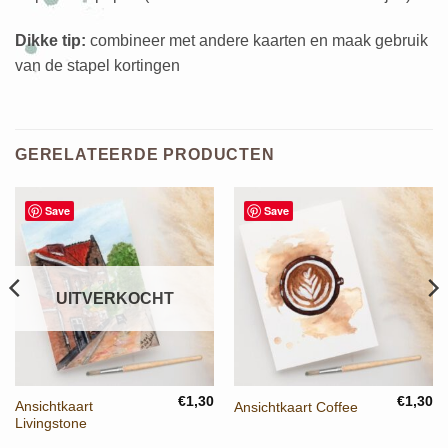
Dikke tip:
combineer met andere kaarten en maak gebruik
van de stapel kortingen
GERELATEERDE PRODUCTEN
Save
Save
UITVERKOCHT
€
1,30
€
1,30
Ansichtkaart
Ansichtkaart Coffee
Livingstone