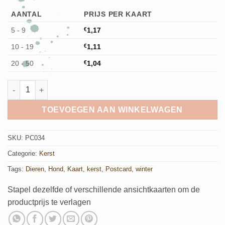
AANTAL
PRIJS PER KAART
5 - 9
€
1,17
10 - 19
€
1,11
20 - 50
€
1,04
Kerstkaart Kersthond aantal
TOEVOEGEN AAN WINKELWAGEN
SKU:
PC034
Categorie:
Kerst
Tags:
Dieren
,
Hond
,
Kaart
,
kerst
,
Postcard
,
winter
Stapel dezelfde of verschillende ansichtkaarten om de
productprijs te verlagen