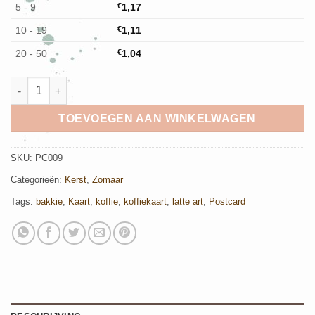
5 - 9
€
1,17
10 - 19
€
1,11
20 - 50
€
1,04
Ansichtkaart Choco Snor aantal
TOEVOEGEN AAN WINKELWAGEN
SKU:
PC009
Categorieën:
Kerst
,
Zomaar
Tags:
bakkie
,
Kaart
,
koffie
,
koffiekaart
,
latte art
,
Postcard