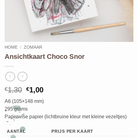
HOME
/
ZOMAAR
Ansichtkaart Choco Snor
Oorspronkelijke
Huidige
1,30
1,00
€
€
prijs
prijs
A6 (105×148 mm)
was:
is:
295 grams
€1,30.
€1,00.
Paperwise papier (lichtbruine kleur met kleine vezeltjes)
AANTAL
PRIJS PER KAART