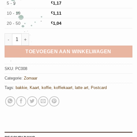
5 - 9
€
1,17
10 - 19
€
1,11
20 - 50
€
1,04
Ansichtkaart Coffee Art aantal
TOEVOEGEN AAN WINKELWAGEN
SKU:
PC008
Categorie:
Zomaar
Tags:
bakkie
,
Kaart
,
koffie
,
koffiekaart
,
latte art
,
Postcard