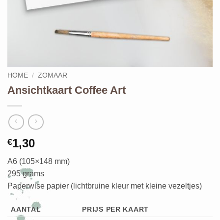
HOME
/
ZOMAAR
Ansichtkaart Coffee Art
1,30
€
A6 (105×148 mm)
295 grams
Paperwise papier (lichtbruine kleur met kleine vezeltjes)
AANTAL
PRIJS PER KAART