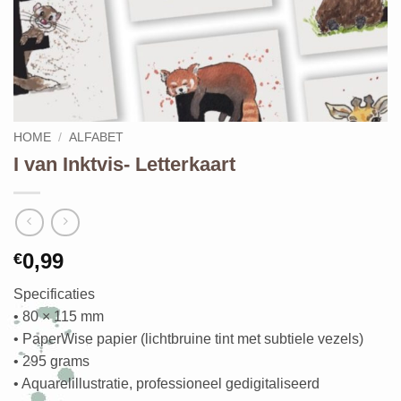
HOME
/
ALFABET
I van Inktvis- Letterkaart
0,99
€
Specificaties
• 80 × 115 mm
• PaperWise papier (lichtbruine tint met subtiele vezels)
• 295 grams
• Aquarelillustratie, professioneel gedigitaliseerd