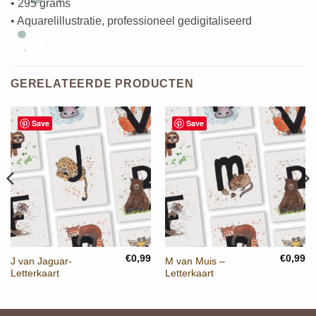
• 295 grams
• Aquarelillustratie, professioneel gedigitaliseerd
GERELATEERDE PRODUCTEN
Save
Save
€
0,99
€
0,99
J van Jaguar-
M van Muis –
Letterkaart
Letterkaart