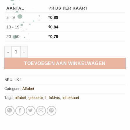
AANTAL
PRIJS PER KAART
5 - 9
€
0,89
10 - 19
€
0,84
20 - 50
€
0,79
I van Inktvis- Letterkaart aantal
TOEVOEGEN AAN WINKELWAGEN
SKU:
LK-I
Categorie:
Alfabet
Tags:
alfabet
,
geboorte
,
I
,
Inktvis
,
letterkaart