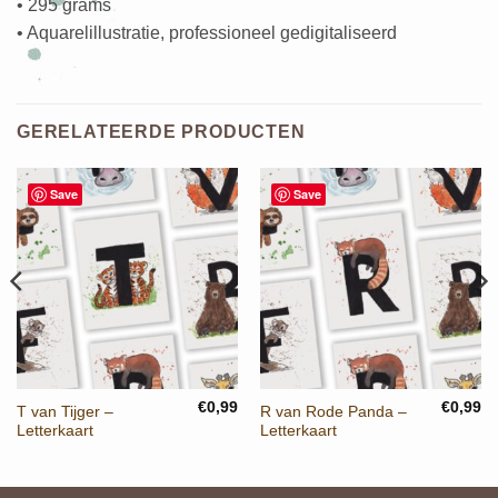
• 295 grams
• Aquarelillustratie, professioneel gedigitaliseerd
GERELATEERDE PRODUCTEN
Save
Save
€
0,99
€
0,99
T van Tijger –
R van Rode Panda –
Letterkaart
Letterkaart