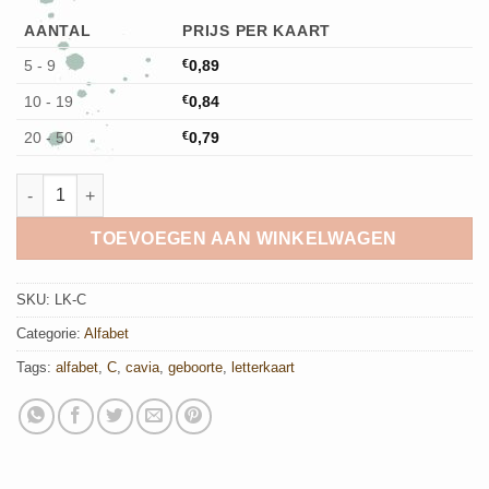
AANTAL
PRIJS PER KAART
5 - 9
€
0,89
10 - 19
€
0,84
20 - 50
€
0,79
C van Cavia - Letterkaart aantal
TOEVOEGEN AAN WINKELWAGEN
SKU:
LK-C
Categorie:
Alfabet
Tags:
alfabet
,
C
,
cavia
,
geboorte
,
letterkaart