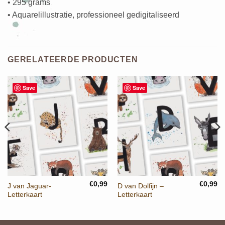
• 295 grams
• Aquarelillustratie, professioneel gedigitaliseerd
GERELATEERDE PRODUCTEN
Save
Save
€
0,99
€
0,99
J van Jaguar-
D van Dolfijn –
Letterkaart
Letterkaart