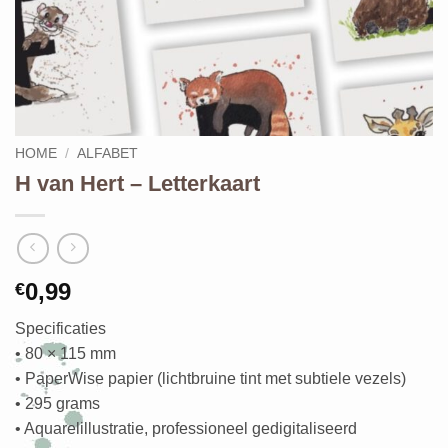
HOME
/
ALFABET
H van Hert – Letterkaart
0,99
€
Specificaties
• 80 × 115 mm
• PaperWise papier (lichtbruine tint met subtiele vezels)
• 295 grams
• Aquarelillustratie, professioneel gedigitaliseerd