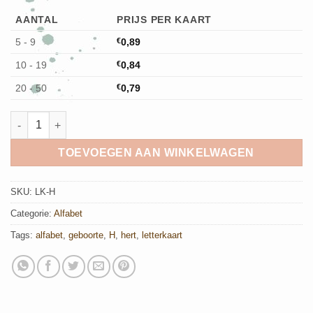
AANTAL
PRIJS PER KAART
5 - 9
€
0,89
10 - 19
€
0,84
20 - 50
€
0,79
H van Hert - Letterkaart aantal
TOEVOEGEN AAN WINKELWAGEN
SKU:
LK-H
Categorie:
Alfabet
Tags:
alfabet
,
geboorte
,
H
,
hert
,
letterkaart