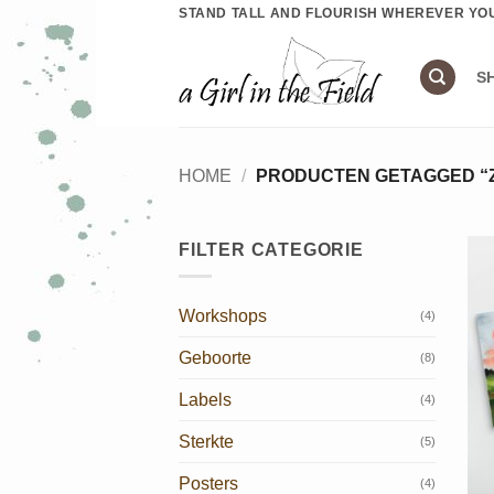
Ga
STAND TALL AND FLOURISH WHEREVER YO
naar
inhoud
S
HOME
/
PRODUCTEN GETAGGED “
FILTER CATEGORIE
Workshops
(4)
Geboorte
(8)
Labels
(4)
Sterkte
(5)
Posters
(4)