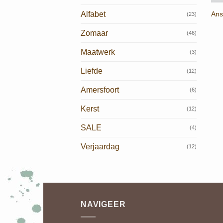
Ans
Alfabet
(23)
Zomaar
(46)
Maatwerk
(3)
Liefde
(12)
Amersfoort
(6)
Kerst
(12)
SALE
(4)
Verjaardag
(12)
NAVIGEER