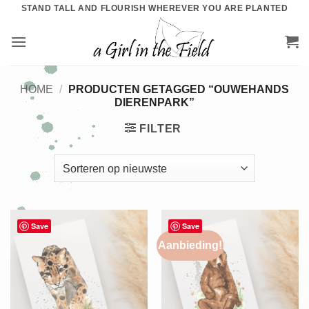
Ga
STAND TALL AND FLOURISH WHEREVER YOU ARE PLANTED
naar
inhoud
HOME
/
PRODUCTEN GETAGGED “OUWEHANDS
DIERENPARK”
FILTER
Save
Save
Aanbieding!