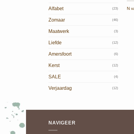
N v
Alfabet
(23)
Zomaar
(46)
Maatwerk
(3)
Liefde
(12)
Amersfoort
(6)
Kerst
(12)
SALE
(4)
Verjaardag
(12)
NAVIGEER