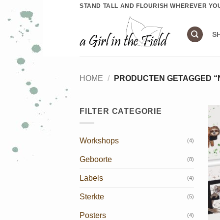
Ga
STAND TALL AND FLOURISH WHEREVER YO
naar
inhoud
S
HOME
/
PRODUCTEN GETAGGED “
FILTER CATEGORIE
Workshops
(4)
Geboorte
(8)
Labels
(4)
Sterkte
(5)
Posters
(4)