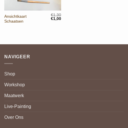
€
1,30
Ansichtkaart
Oorspronkelijke
Huidige
€
1,00
Schaatsen
prijs
prijs
was:
is:
€1,30.
€1,00.
NAVIGEER
Shop
Workshop
Maatwerk
Live-Painting
Over Ons