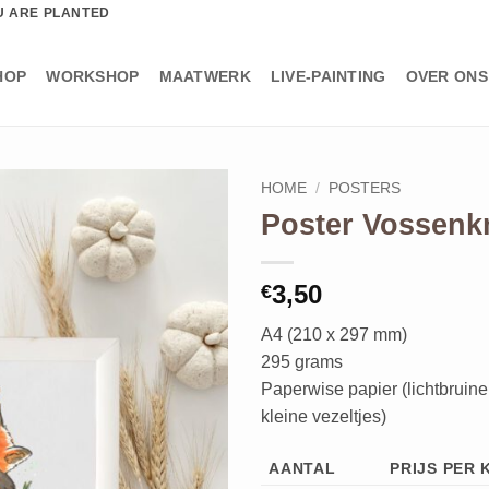
U ARE PLANTED
HOP
WORKSHOP
MAATWERK
LIVE-PAINTING
OVER ONS
HOME
/
POSTERS
Poster Vossenkn
3,50
€
A4 (210 x 297 mm)
295 grams
Paperwise papier (lichtbruine
kleine vezeltjes)
AANTAL
PRIJS PER 