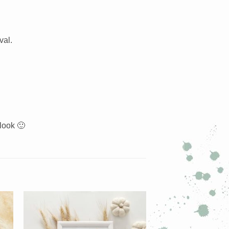
val.
look 🙂