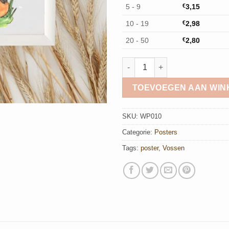
5 - 9
€
3,15
10 - 19
€
2,98
20 - 50
€
2,80
Poster Vossenknuffel aantal
TOEVOEGEN AAN WI
SKU:
WP010
Categorie:
Posters
Tags:
poster
,
Vossen