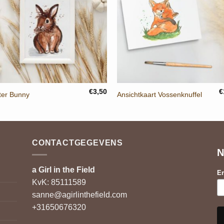
+
+
€
3,50
€
ter Bunny
Ansichtkaart Vossenknuffel
CONTACTGEGEVENS
N
a Girl in the Field
Em
KvK: 85111589
sanne@agirlinthefield.com
+31650676320