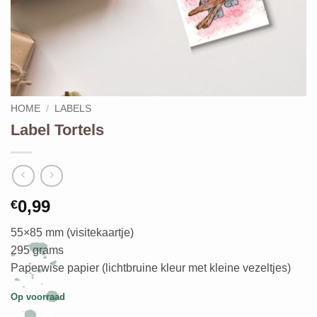
HOME
/
LABELS
Label Tortels
0,99
€
55×85 mm (visitekaartje)
295 grams
Paperwise papier (lichtbruine kleur met kleine vezeltjes)
Op voorraad