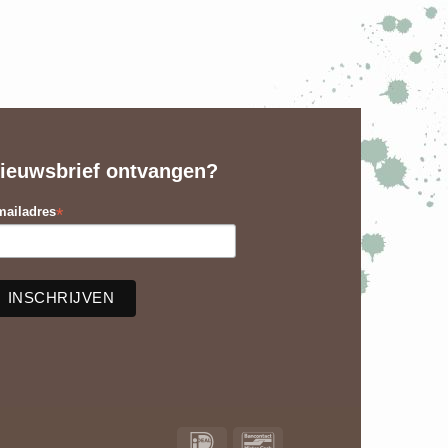
ieuwsbrief ontvangen?
*
ailadres
IDeal
Bancontact